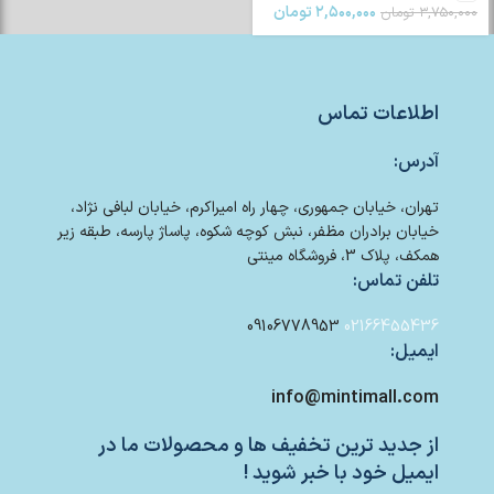
۲,۵۰۰,۰۰۰
تومان
۳,۷۵۰,۰۰۰
تومان
اطلاعات تماس
آدرس:
تهران، خیابان جمهوری، چهار راه امیراکرم، خیابان لبافی نژاد،
خیابان برادران مظفر، نبش کوچه شکوه، پاساژ پارسه، طبقه زیر
همکف، پلاک 3، فروشگاه مینتی
تلفن تماس:
09106778953
02166455436
ایمیل:
info@mintimall.com
از جدید ترین تخفیف ها و محصولات ما در
ایمیل خود با خبر شوید !