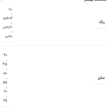
زرد
,
فسفری
رنگ
,
نارنجی
,
یاسی
40
,
45
,
50
سایز
,
55
,
60
,
65