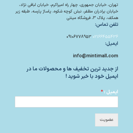
تهران، خیابان جمهوری، چهار راه امیراکرم، خیابان لبافی نژاد،
خیابان برادران مظفر، نبش کوچه شکوه، پاساژ پارسه، طبقه زیر
همکف، پلاک 3، فروشگاه مینتی
تلفن تماس:
09106778953
02166455436
ایمیل:
info@mintimall.com
از جدید ترین تخفیف ها و محصولات ما در
ایمیل خود با خبر شوید !
ایمیل :
*
عضویت