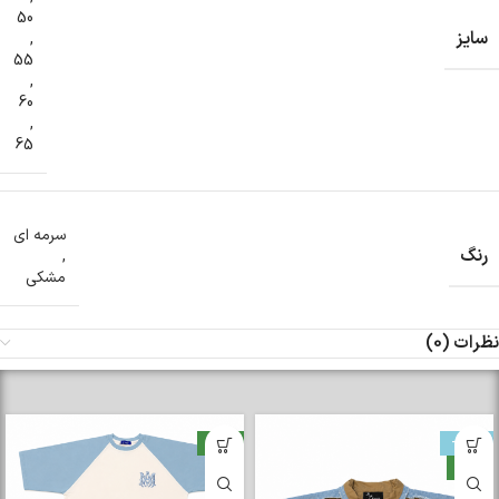
50
سایز
,
55
,
60
,
65
سرمه ای
رنگ
,
مشکی
نظرات (0)
-33%
جدید
جدید