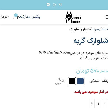
0
پیگیری سفارشات
۰
تومان
خانه
پسرانه
شلوار و شلوارک
شلوارک گربه
سایز های موجود در هر جین:40/45/50/55/60/65
تعداد هر جین: 6 عدد
۵۷۰,۰۰۰
تومان
پاک
رنگ
مشکی
کردن
در انبار موجود نمی باشد