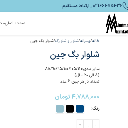
02166455436 , ارتباط مستقیم
صفحه اصلی
محص
خانه
پسرانه
شلوار و شلوارک
شلوار بگ جین
شلوار بگ جین
سایز بندی:85/90/95/100/105/110
(۸ الی ۲۰ سال)
تعداد در هر جین: 6 عدد
۴,۷۸۸,۰۰۰
تومان
رنگ