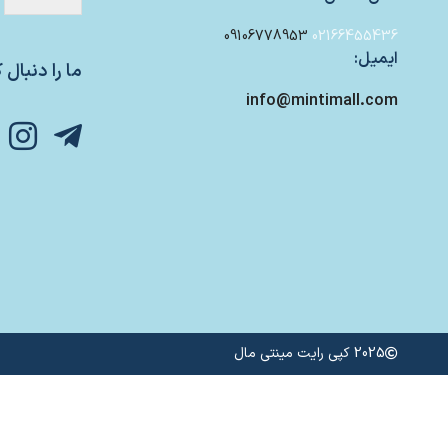
09106778953
02166455436
ایمیل:
ما را دنبال ک
info@mintimall.com
2025 کپی رایت مینتی مال