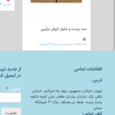
۴۰۰,۰۰۰
ست وست و شلوار کژوال ترکیبی
۲,۵۰۰,۰۰۰
تومان
۳,۷۵۰,۰۰۰
تومان
اطلاعات تماس
از جدید تر
در ایمیل خو
آدرس:
ایمیل :
*
تهران، خیابان جمهوری، چهار راه امیراکرم، خیابان
لبافی نژاد، خیابان برادران مظفر، نبش کوچه شکوه،
پاساژ پارسه، طبقه زیر همکف، پلاک 3، فروشگاه
مینتی
عضویت
تلفن تماس: