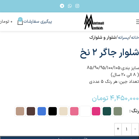
0
پیگیری سفارشات
۰
تومان
خانه
پسرانه
شلوار و شلوارک
شلوار جاگر ۲ نخ
سایز بندی:85/90/95/100/105
( ۸ الی ۲۰ سال)
تعداد جین: هر رنگ 5 عددی
۴,۴۵۰,۰۰۰
تومان
رنگ