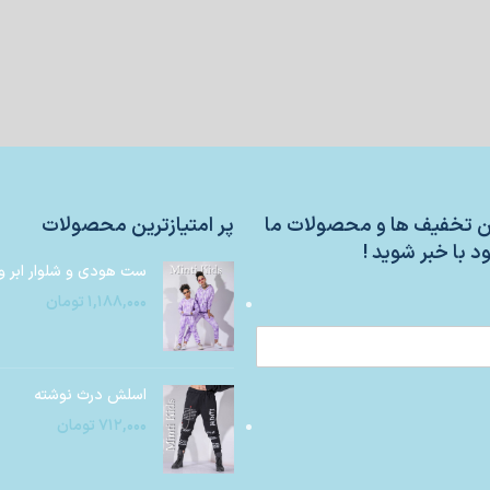
ین تخفیف ها و محصولات ما
پر امتیازترین محصولات
د با خبر شوید !
ست هودی و شلوار ابر و
۱,۱۸۸,۰۰۰
تومان
اسلش درث نوشته
۷۱۲,۰۰۰
تومان