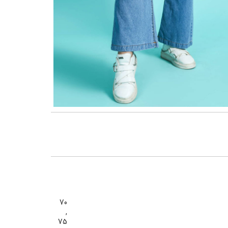
گنمایی تصویر
70
,
75