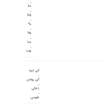
,
80
,
85
,
90
,
95
,
100
,
105
آبی تیره
,
آبی روشن
,
ذغالی
,
طوسی