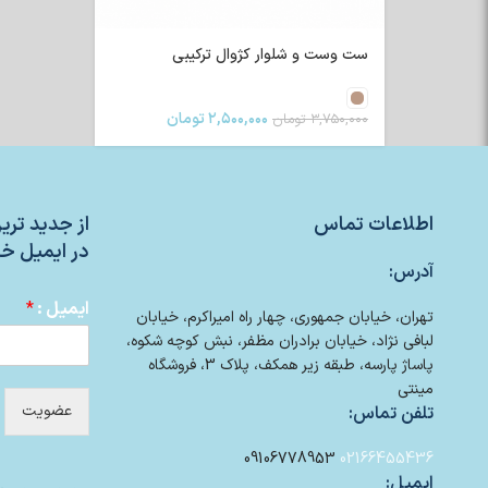
ست وست و شلوار کژوال ترکیبی
۲,۵۰۰,۰۰۰
تومان
۳,۷۵۰,۰۰۰
تومان
اطلاعات تماس
از جدید تر
در ایمیل خو
آدرس:
ایمیل :
*
تهران، خیابان جمهوری، چهار راه امیراکرم، خیابان
لبافی نژاد، خیابان برادران مظفر، نبش کوچه شکوه،
پاساژ پارسه، طبقه زیر همکف، پلاک 3، فروشگاه
مینتی
عضویت
تلفن تماس:
09106778953
02166455436
ایمیل: