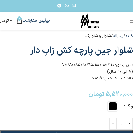
0
پیگیری سفارشات
۰
تومان
خانه
پسرانه
شلوار و شلوارک
شلوار جین پارچه کش زاپ دار
سایز بندی: 75/80/85/90/95/100/105/110
(۸ الی ۲۰ سال)
تعداد در هر جین: 8 عدد
۵,۵۲۰,۰۰۰
تومان
رنگ