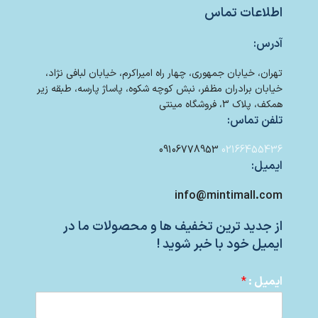
اطلاعات تماس
آدرس:
تهران، خیابان جمهوری، چهار راه امیراکرم، خیابان لبافی نژاد،
خیابان برادران مظفر، نبش کوچه شکوه، پاساژ پارسه، طبقه زیر
همکف، پلاک 3، فروشگاه مینتی
تلفن تماس:
09106778953
02166455436
ایمیل:
info@mintimall.com
از جدید ترین تخفیف ها و محصولات ما در
ایمیل خود با خبر شوید !
ایمیل :
*