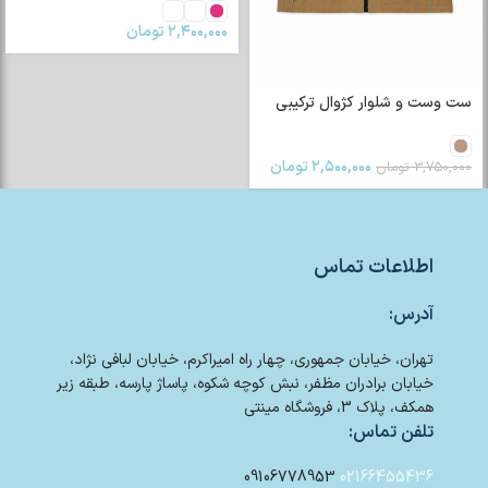
۲,۴۰۰,۰۰۰
تومان
ست وست و شلوار کژوال ترکیبی
۲,۵۰۰,۰۰۰
تومان
۳,۷۵۰,۰۰۰
تومان
اطلاعات تماس
آدرس:
تهران، خیابان جمهوری، چهار راه امیراکرم، خیابان لبافی نژاد،
خیابان برادران مظفر، نبش کوچه شکوه، پاساژ پارسه، طبقه زیر
همکف، پلاک 3، فروشگاه مینتی
تلفن تماس:
09106778953
02166455436