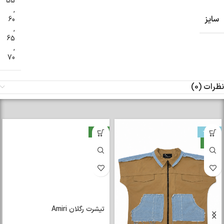
55
,
سایز
60
,
65
,
70
نظرات (0)
-33%
جدید
جدید
تیشرت رگلان Amiri