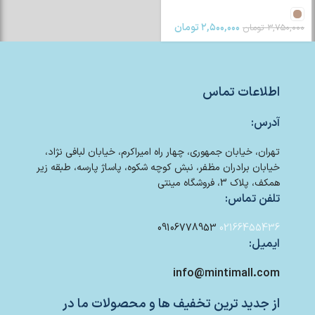
۲,۵۰۰,۰۰۰
تومان
۳,۷۵۰,۰۰۰
تومان
اطلاعات تماس
آدرس:
تهران، خیابان جمهوری، چهار راه امیراکرم، خیابان لبافی نژاد،
خیابان برادران مظفر، نبش کوچه شکوه، پاساژ پارسه، طبقه زیر
همکف، پلاک 3، فروشگاه مینتی
تلفن تماس:
09106778953
02166455436
ایمیل:
info@mintimall.com
از جدید ترین تخفیف ها و محصولات ما در