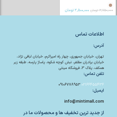
۲,۵۰۰,۰۰۰
تومان
۳,۷۵۰,۰۰۰
تومان
اطلاعات تماس
آدرس:
تهران، خیابان جمهوری، چهار راه امیراکرم، خیابان لبافی نژاد،
خیابان برادران مظفر، نبش کوچه شکوه، پاساژ پارسه، طبقه زیر
همکف، پلاک 3، فروشگاه مینتی
تلفن تماس:
09106778953
02166455436
ایمیل:
info@mintimall.com
از جدید ترین تخفیف ها و محصولات ما در