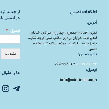
اطلاعات تماس
از جدید تر
در ایمیل خو
آدرس:
ایمیل :
*
تهران، خیابان جمهوری، چهار راه امیراکرم، خیابان
لبافی نژاد، خیابان برادران مظفر، نبش کوچه شکوه،
پاساژ پارسه، طبقه زیر همکف، پلاک 3، فروشگاه
مینتی
عضویت
تلفن تماس:
09106778953
02166455436
ایمیل:
ما را دنبال ک
info@mintimall.com