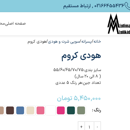
02166455436 , ارتباط مستقیم
صفحه اصلی
محص
خانه
پسرانه
سویی شرت و هودی
هودی کروم
هودی کروم
سایز بندی:55/60/65/70/75
( ۸ الی ۲۰ سال)
تعداد جین:هر رنگ 5 عددی
۵,۴۵۰,۰۰۰
تومان
رنگ