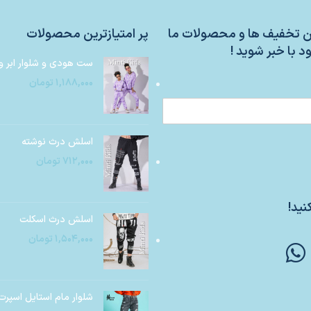
ین تخفیف ها و محصولات ما
پر امتیازترین محصولات
د با خبر شوید !
ست هودی و شلوار ابر و
۱,۱۸۸,۰۰۰
تومان
اسلش درث نوشته
۷۱۲,۰۰۰
تومان
نید!
اسلش درث اسکلت
۱,۵۰۴,۰۰۰
تومان
شلوار مام استایل اسپرت