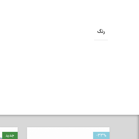
رنگ
-33%
جدید