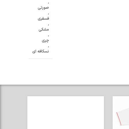
,
صورتی
,
فسفری
,
مشکی
,
چری
,
نسکافه ای