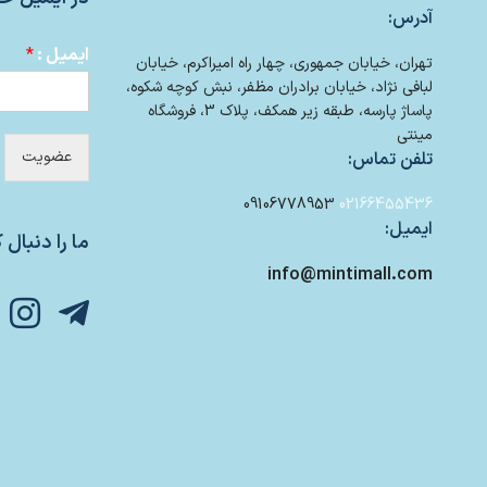
آدرس:
ایمیل :
*
تهران، خیابان جمهوری، چهار راه امیراکرم، خیابان
لبافی نژاد، خیابان برادران مظفر، نبش کوچه شکوه،
پاساژ پارسه، طبقه زیر همکف، پلاک 3، فروشگاه
مینتی
عضویت
تلفن تماس:
09106778953
02166455436
ایمیل:
ما را دنبال ک
info@mintimall.com