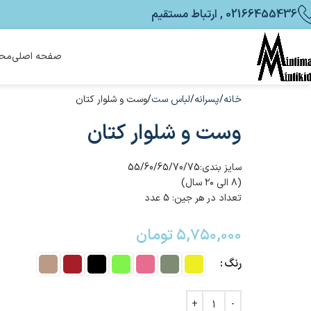
02166455436 , ارتباط مستقیم
صفحه اصلی
محص
خانه
پسرانه
لباس ست
وست و شلوار کتان
وست و شلوار کتان
سایز بندی:55/60/65/70/75
(۸ الی ۲۰ سال)
تعداد در هر جین: 5 عدد
۵,۷۵۰,۰۰۰
تومان
رنگ