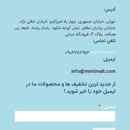
آدرس:
تهران، خیابان جمهوری، چهار راه امیراکرم، خیابان لبافی نژاد،
خیابان برادران مظفر، نبش کوچه شکوه، پاساژ پارسه، طبقه زیر
همکف، پلاک 3، فروشگاه مینتی
تلفن تماس:
09106778953
02166455436
ایمیل:
info@mintimall.com
از جدید ترین تخفیف ها و محصولات ما در
ایمیل خود با خبر شوید !
ایمیل :
*