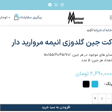
0
پیگیری سفارشات
۰
تومان
خانه
دخترانه
کت
کت جین گلدوزی انیمه مروارید دار
سایز های موجود در هر جین: /50/55/60/65/70
تعداد هر جین: 5 عدد
۲,۶۹۰,۰۰۰
تومان
رنگ
افزودن به سبد خرید