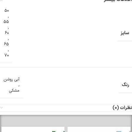
50
,
55
,
سایز
60
,
65
,
70
آبی روشن
رنگ
,
مشکی
نظرات (0)