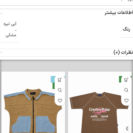
اطلاعات بیشتر
آبی تیره
رنگ
,
مشکی
نظرات (0)
-33%
جدید
جدید
تیشرت رگلان Amiri