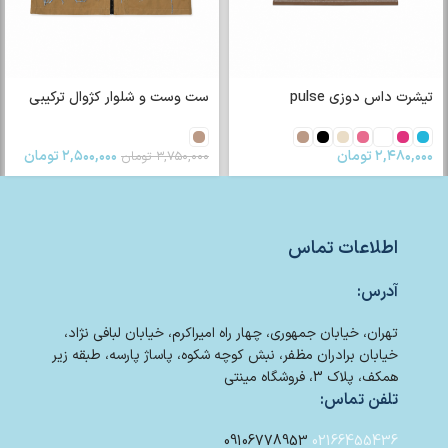
۲,۴۰۰,۰۰۰
تومان
ست وست و شلوار کژوال ترکیبی
۲,۵۰۰,۰۰۰
تومان
۳,۷۵۰,۰۰۰
تومان
اطلاعات تماس
آدرس:
تهران، خیابان جمهوری، چهار راه امیراکرم، خیابان لبافی نژاد،
خیابان برادران مظفر، نبش کوچه شکوه، پاساژ پارسه، طبقه زیر
همکف، پلاک 3، فروشگاه مینتی
تلفن تماس:
09106778953
02166455436