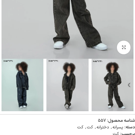
بزرگنمایی تصویر
شناسه محصول:
557
دسته:
پسرانه
,
دخترانه
,
کت
,
کت
برچسب:
کت