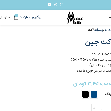
0
پیگیری سفارشات
۰
تومان
خانه
پسرانه
کت
کت جین
**فقط کت**
سایز بندی:55/60/65/70/75
(۸ الی ۲۰ سال)
تعداد در هر جین: 5 عدد
۳,۴۵۰,۰۰۰
تومان
رنگ