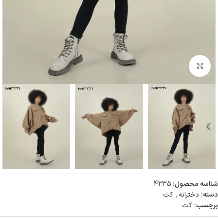
بزرگنمایی تصویر
شناسه محصول:
4235
دسته:
دخترانه
,
کت
برچسب:
کت