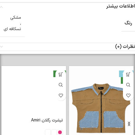
اطلاعات بیشتر
مشکی
رنگ
,
نسکافه ای
نظرات (0)
-33%
جدید
جدید
تیشرت رگلان Amiri