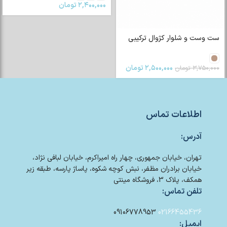
۲,۴۰۰,۰۰۰
تومان
ست وست و شلوار کژوال ترکیبی
۲,۵۰۰,۰۰۰
تومان
۳,۷۵۰,۰۰۰
تومان
اطلاعات تماس
آدرس:
تهران، خیابان جمهوری، چهار راه امیراکرم، خیابان لبافی نژاد،
خیابان برادران مظفر، نبش کوچه شکوه، پاساژ پارسه، طبقه زیر
همکف، پلاک 3، فروشگاه مینتی
تلفن تماس:
09106778953
02166455436
ایمیل: