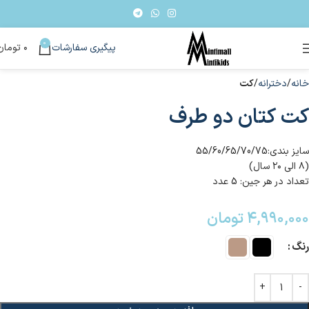
0
پیگیری سفارشات
۰
تومان
خانه
دخترانه
کت
کت کتان دو طرف
سایز بندی:55/60/65/70/75
(۸ الی ۲۰ سال)
تعداد در هر جین: 5 عدد
۴,۹۹۰,۰۰۰
تومان
رنگ