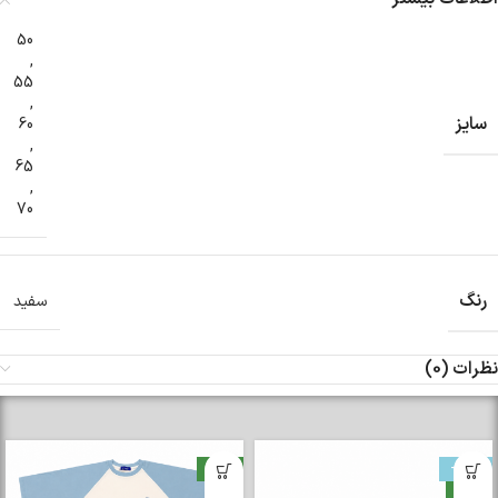
50
,
55
,
سایز
60
,
65
,
70
رنگ
سفید
نظرات (0)
-33%
جدید
جدید