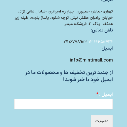
تهران، خیابان جمهوری، چهار راه امیراکرم، خیابان لبافی نژاد،
خیابان برادران مظفر، نبش کوچه شکوه، پاساژ پارسه، طبقه زیر
همکف، پلاک 3، فروشگاه مینتی
تلفن تماس:
09106778953
02166455436
ایمیل:
info@mintimall.com
از جدید ترین تخفیف ها و محصولات ما در
ایمیل خود با خبر شوید !
ایمیل :
*
عضویت