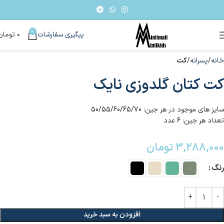
0
پیگیری سفارشات
۰
تومان
خانه
پسرانه
کت
کت کتان گلدوزی نایک
سایز های موجود در هر جین: 50/55/60/65/70
تعداد هر جین: 6 عدد
۳,۲۸۸,۰۰۰
تومان
رنگ
افزودن به سبد خرید