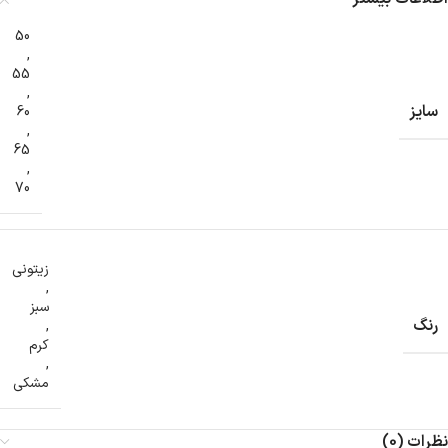
50
,
55
,
سایز
60
,
65
,
70
زیتونی
,
سبز
رنگ
,
کرم
,
مشکی
نظرات (0)