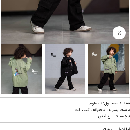
بزرگنمایی تصویر
شناسه محصول:
نامعلوم
دسته:
پسرانه
,
دخترانه
,
کت
,
کت
برچسب:
انواع لباس
اطلاعات بیشتر