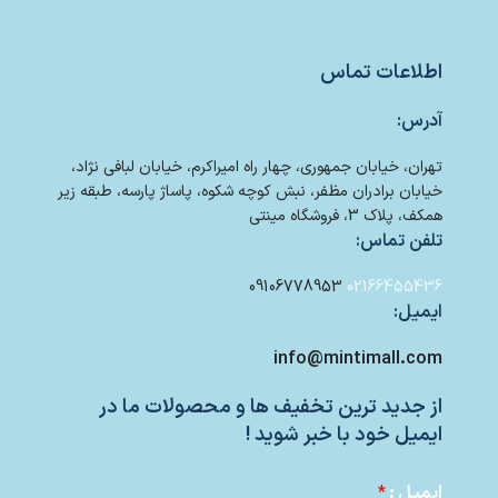
اطلاعات تماس
آدرس:
تهران، خیابان جمهوری، چهار راه امیراکرم، خیابان لبافی نژاد،
خیابان برادران مظفر، نبش کوچه شکوه، پاساژ پارسه، طبقه زیر
همکف، پلاک 3، فروشگاه مینتی
تلفن تماس:
09106778953
02166455436
ایمیل:
info@mintimall.com
از جدید ترین تخفیف ها و محصولات ما در
ایمیل خود با خبر شوید !
ایمیل :
*