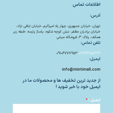
اطلاعات تماس
آدرس:
تهران، خیابان جمهوری، چهار راه امیراکرم، خیابان لبافی نژاد،
خیابان برادران مظفر، نبش کوچه شکوه، پاساژ پارسه، طبقه زیر
همکف، پلاک 3، فروشگاه مینتی
تلفن تماس:
09106778953
02166455436
ایمیل:
info@mintimall.com
از جدید ترین تخفیف ها و محصولات ما در
ایمیل خود با خبر شوید !
ایمیل :
*