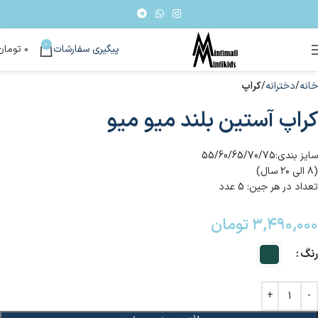
0
پیگیری سفارشات
۰
تومان
خانه
دخترانه
کراپ
کراپ آستین بلند میو میو
سایز بندی:55/60/65/70/75
(۸ الی ۲۰ سال)
تعداد در هر جین: 5 عدد
۳,۴۹۰,۰۰۰
تومان
رنگ