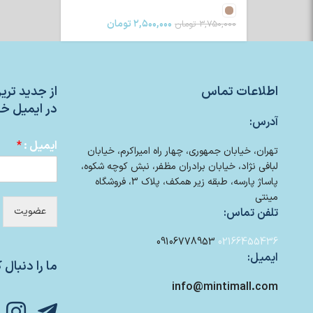
۲,۵۰۰,۰۰۰
تومان
۳,۷۵۰,۰۰۰
تومان
اطلاعات تماس
از جدید تر
در ایمیل خو
آدرس:
ایمیل :
*
تهران، خیابان جمهوری، چهار راه امیراکرم، خیابان
لبافی نژاد، خیابان برادران مظفر، نبش کوچه شکوه،
پاساژ پارسه، طبقه زیر همکف، پلاک 3، فروشگاه
مینتی
عضویت
تلفن تماس:
09106778953
02166455436
ایمیل:
ما را دنبال ک
info@mintimall.com