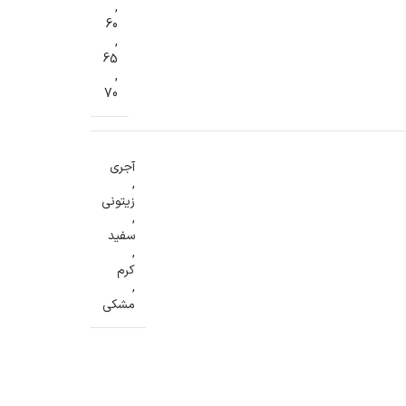
,
60
,
65
,
70
آجری
,
زیتونی
,
سفید
,
کرم
,
مشکی