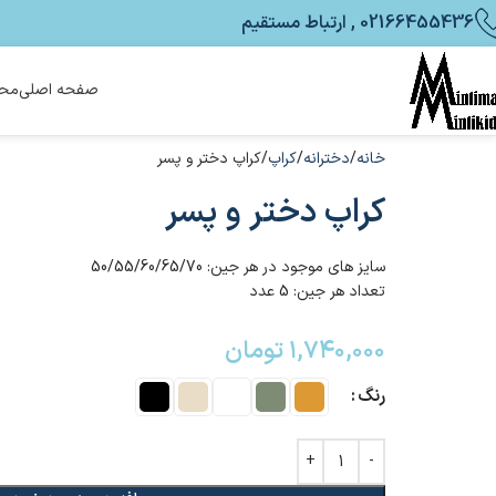
02166455436 , ارتباط مستقیم
صفحه اصلی
محص
خانه
دخترانه
کراپ
کراپ دختر و پسر
کراپ دختر و پسر
سایز های موجود در هر جین: 50/55/60/65/70
تعداد هر جین: 5 عدد
۱,۷۴۰,۰۰۰
تومان
رنگ