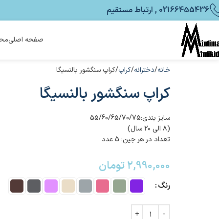
02166455436 , ارتباط مستقیم
صفحه اصلی
محص
خانه
دخترانه
کراپ
کراپ سنگشور بالنسیگا
کراپ سنگشور بالنسیگا
سایز بندی:55/60/65/70/75
(۸ الی ۲۰ سال)
تعداد در هر جین: 5 عدد
۲,۹۹۰,۰۰۰
تومان
رنگ