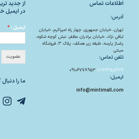
اطلاعات تماس
از جدید تر
در ایمیل خو
آدرس:
ایمیل :
*
تهران، خیابان جمهوری، چهار راه امیراکرم، خیابان
لبافی نژاد، خیابان برادران مظفر، نبش کوچه شکوه،
پاساژ پارسه، طبقه زیر همکف، پلاک 3، فروشگاه
مینتی
عضویت
تلفن تماس:
09106778953
02166455436
ایمیل:
ما را دنبال ک
info@mintimall.com