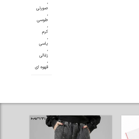
,
صورتی
,
طوسی
,
کرم
,
یاسی
,
زغالی
,
قهوه ای