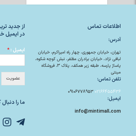
اطلاعات تماس
از جدید تر
در ایمیل خو
آدرس:
ایمیل :
*
تهران، خیابان جمهوری، چهار راه امیراکرم، خیابان
لبافی نژاد، خیابان برادران مظفر، نبش کوچه شکوه،
پاساژ پارسه، طبقه زیر همکف، پلاک 3، فروشگاه
مینتی
عضویت
تلفن تماس:
09106778953
02166455436
ایمیل:
ما را دنبال ک
info@mintimall.com