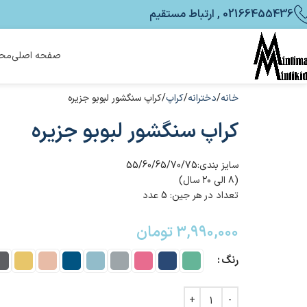
02166455436 , ارتباط مستقیم
صفحه اصلی
محص
خانه
دخترانه
کراپ
کراپ سنگشور لبوبو جزیره
کراپ سنگشور لبوبو جزیره
سایز بندی:55/60/65/70/75
(۸ الی ۲۰ سال)
تعداد در هر جین: 5 عدد
۳,۹۹۰,۰۰۰
تومان
رنگ