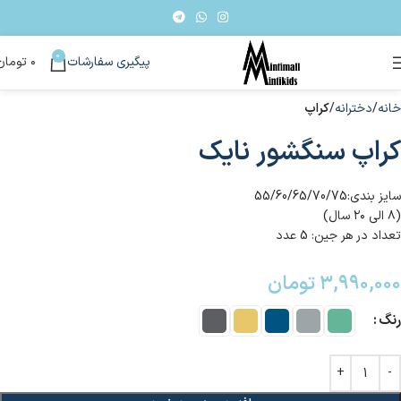
0
پیگیری سفارشات
۰
تومان
خانه
دخترانه
کراپ
کراپ سنگشور نایک
سایز بندی:55/60/65/70/75
(۸ الی ۲۰ سال)
تعداد در هر جین: 5 عدد
۳,۹۹۰,۰۰۰
تومان
رنگ