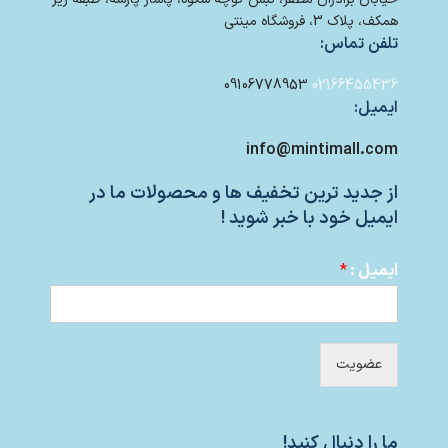
همکف، پلاک 3، فروشگاه مینتی
تلفن تماس:
09106778953
02166455436
ایمیل:
info@mintimall.com
از جدید ترین تخفیف ها و محصولات ما در
ایمیل خود با خبر شوید !
ایمیل :
*
عضویت
ما را دنبال کنید!