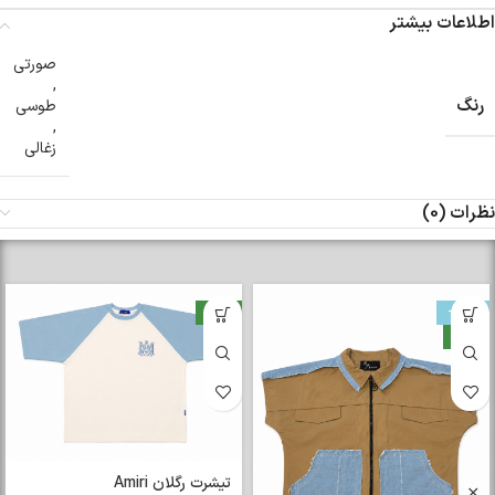
اطلاعات بیشتر
صورتی
,
رنگ
طوسی
,
زغالی
نظرات (0)
-33%
جدید
جدید
تیشرت رگلان Amiri