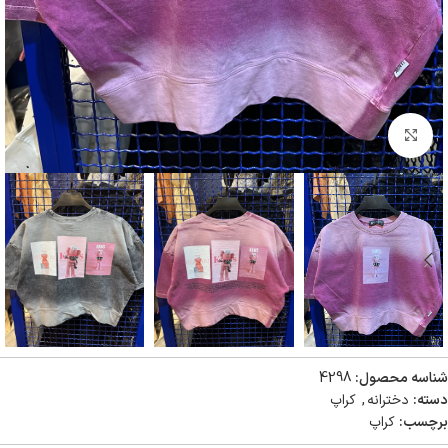
بزرگنمایی تصویر
شناسه محصول:
4298
دسته:
دخترانه
,
کراپ
برچسب:
کراپ