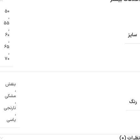
50
,
55
,
سایز
60
,
65
,
70
بنفش
,
مشکی
رنگ
,
نارنجی
,
یاسی
نظرات (0)