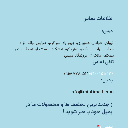
اطلاعات تماس
آدرس:
تهران، خیابان جمهوری، چهار راه امیراکرم، خیابان لبافی نژاد،
خیابان برادران مظفر، نبش کوچه شکوه، پاساژ پارسه، طبقه زیر
همکف، پلاک 3، فروشگاه مینتی
تلفن تماس:
09106778953
02166455436
ایمیل:
info@mintimall.com
از جدید ترین تخفیف ها و محصولات ما در
ایمیل خود با خبر شوید !
ایمیل :
*