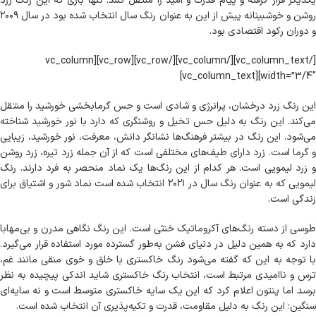
یکدیگر قرار گرفته و پیام قدرت و امید را منتقل کنند. تنها باری که این رنگ زرد
روشن و خوشبینانه پیش از این به عنوان رنگ سال انتخاب شده بود در سال ۲۰۰۹
و دوران رکود اقتصادی بود.
[/vc_column_text][/vc_column][/vc_row][vc_row][vc_column
width=”3/4″][vc_column_text]
این رنگ زرد درخشان، پرانرژی و شادی است و حس گرمابخشی خورشید را منتقل
می‌کند. این رنگ به دلیل حس تخیل و روشنگری که دارد با نور خورشید شناخته
می‌شود. این رنگ در بیشتر فرهنگ‌ها نشانگر دانش، معرفت، نور خورشید، زیبایی
و گرما است. زرد دارای طیف‌های مختلفی است که از آن جمله زرد تیره، زرد روشن
و زرد لیمویی است. هر کدام از این رنگ‌ها یک نماد منحصر به فرد دارند. رنگ
لیمویی که به عنوان رنگ سال در ۲۰۲۱ انتخاب شده است نماد شور و اشتیاق برای
زندگی است.
طوسی از دسته رنگ‌های آکروماتیک خنثی است. این رنگ نگاهی مدرن و بی‌مهابا
دارد که به همین دلیل در دنیای فشن به‌طور گسترده مورد استفاده قرار می‌گیرد.
با توجه به این که گفته می‌شود رنگ خاکستری با خلق و خوی منقی مانند غم،
ترس و ناامیدی مرتبط است، انتخاب رنگ خاکستری شاید اندکی پیچیده به نظر
برسد اما پنتون اعلام کرد که این یک سایه خاکستری متوسط است و نه سایه‌ای
سنگین؛ این رنگ به دلیل مقاومت، قدرت و تکیه‌پذیری آن انتخاب شده است.