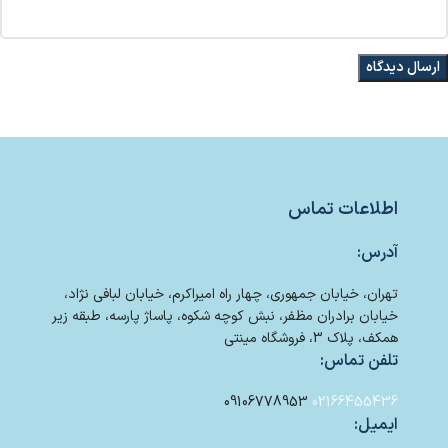
اطلاعات تماس
آدرس:
تهران، خیابان جمهوری، چهار راه امیراکرم، خیابان لبافی نژاد،
خیابان برادران مظفر، نبش کوچه شکوه، پاساژ پارسه، طبقه زیر
همکف، پلاک 3، فروشگاه مینتی
تلفن تماس:
09106778953
02166455436
ایمیل: